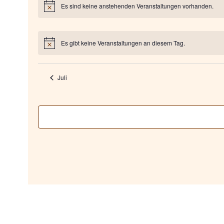
e
Es sind keine anstehenden Veranstaltungen vorhanden.
Hinweis
r
Es gibt keine Veranstaltungen an diesem Tag.
Hinweis
v
o
Juli
n
V
e
r
a