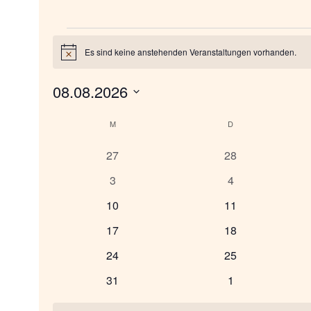
Veranstaltungen
Es sind keine anstehenden Veranstaltungen vorhanden.
Hinweis
08.08.2026
Datum
K
M
MONTAG
D
DIENSTAG
wählen.
a
0
0
27
28
Veranstaltungen
Veranstaltungen
0
0
3
4
l
Veranstaltungen
Veranstaltungen
0
0
10
11
e
Veranstaltungen
Veranstaltungen
0
0
17
18
Veranstaltungen
Veranstaltungen
n
0
0
24
25
Veranstaltungen
Veranstaltungen
0
0
31
1
d
Veranstaltungen
Veranstaltungen